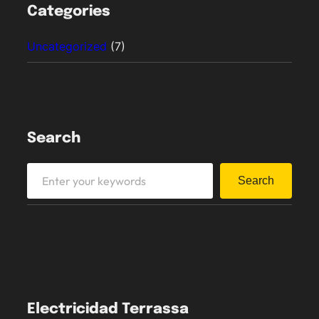
Categories
Uncategorized
(7)
Search
S
Search
e
a
r
c
h
Electricidad Terrassa