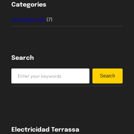
Categories
Uncategorized
(7)
Search
S
Search
e
a
r
c
h
Electricidad Terrassa