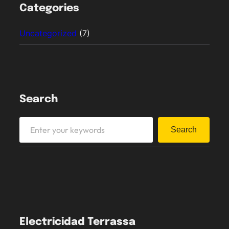
Categories
Uncategorized
(7)
Search
S
Search
e
a
r
c
h
Electricidad Terrassa